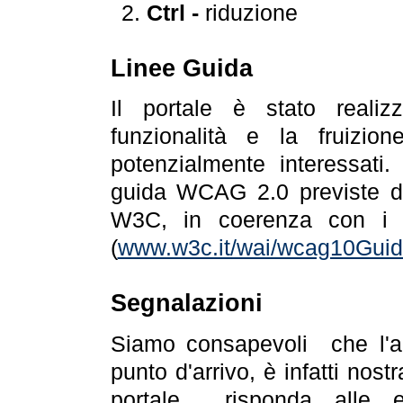
Ctrl -
riduzione
Linee Guida
Il portale è stato realiz
funzionalità e la fruizion
potenzialmente interessati.
guida WCAG 2.0 previste da
W3C, in coerenza con i r
(
www.w3c.it/wai/wcag10Guide
Segnalazioni
Siamo consapevoli che l'ac
punto d'arrivo, è infatti nos
portale risponda alle ev