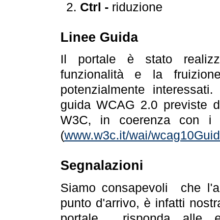
Ctrl -
riduzione
Linee Guida
Il portale è stato realiz
funzionalità e la fruizion
potenzialmente interessati.
guida WCAG 2.0 previste da
W3C, in coerenza con i r
(
www.w3c.it/wai/wcag10Guide
Segnalazioni
Siamo consapevoli che l'ac
punto d'arrivo, è infatti nos
portale risponda alle ev