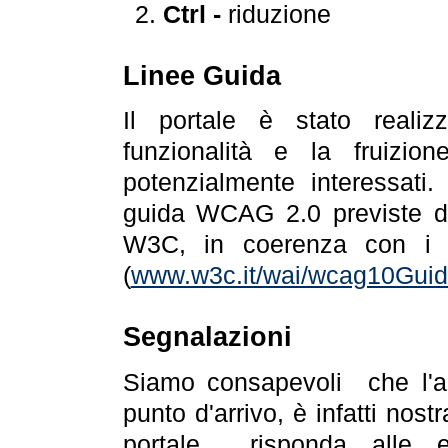
Ctrl -
riduzione
Linee Guida
Il portale è stato realiz
funzionalità e la fruizion
potenzialmente interessati.
guida WCAG 2.0 previste da
W3C, in coerenza con i r
(
www.w3c.it/wai/wcag10Guide
Segnalazioni
Siamo consapevoli che l'ac
punto d'arrivo, è infatti nos
portale risponda alle ev