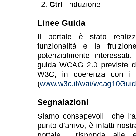
Ctrl -
riduzione
Linee Guida
Il portale è stato realiz
funzionalità e la fruizion
potenzialmente interessati.
guida WCAG 2.0 previste da
W3C, in coerenza con i r
(
www.w3c.it/wai/wcag10Guide
Segnalazioni
Siamo consapevoli che l'ac
punto d'arrivo, è infatti nos
portale risponda alle ev