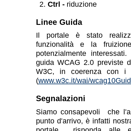
Ctrl -
riduzione
Linee Guida
Il portale è stato realiz
funzionalità e la fruizion
potenzialmente interessati.
guida WCAG 2.0 previste da
W3C, in coerenza con i r
(
www.w3c.it/wai/wcag10Guide
Segnalazioni
Siamo consapevoli che l'ac
punto d'arrivo, è infatti nos
portale risponda alle ev