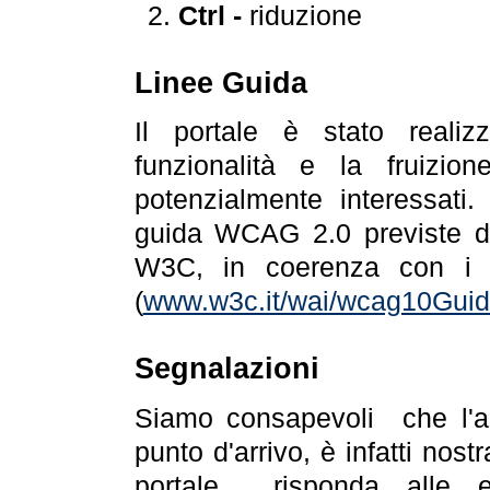
Ctrl -
riduzione
Linee Guida
Il portale è stato realiz
funzionalità e la fruizion
potenzialmente interessati.
guida WCAG 2.0 previste da
W3C, in coerenza con i r
(
www.w3c.it/wai/wcag10Guide
Segnalazioni
Siamo consapevoli che l'ac
punto d'arrivo, è infatti nos
portale risponda alle ev