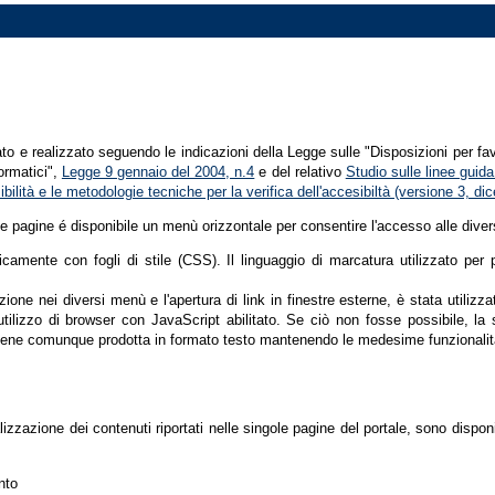
tato e realizzato seguendo le indicazioni della Legge sulle "Disposizioni per fa
formatici",
Legge 9 gennaio del 2004, n.4
e del relativo
Studio sulle linee guida 
ssibilità e le metodologie tecniche per la verifica dell'accesibiltà (versione 3, 
le pagine é disponibile un menù orizzontale per consentire l'accesso alle diver
nicamente con fogli di stile (CSS). Il linguaggio di marcatura utilizzato pe
ione nei diversi menù e l'apertura di link in finestre esterne, è stata utilizz
'utilizzo di browser con JavaScript abilitato. Se ciò non fosse possibile, la 
ene comunque prodotta in formato testo mantenendo le medesime funzionalit
lizzazione dei contenuti riportati nelle singole pagine del portale, sono dispo
nto