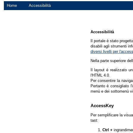
Home
Accessibilità
Accessibilità
Il portale è stato proget
disabili agli strumenti in
diversi livelli per l'acce
Nella parte superiore del
Il layout è realizzato u
l'HTML 4.0.
Per consentire la navigaz
Pertanto è consigliato l
menù e dei sottomenù vi
AccessKey
Per semplificare la visua
tast:
Ctrl +
ingrandime