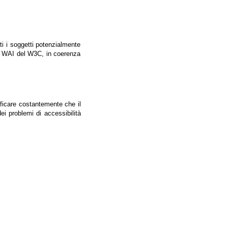
tti i soggetti potenzialmente
ale WAI del W3C, in coerenza
ificare costantemente che il
ei problemi di accessibilità