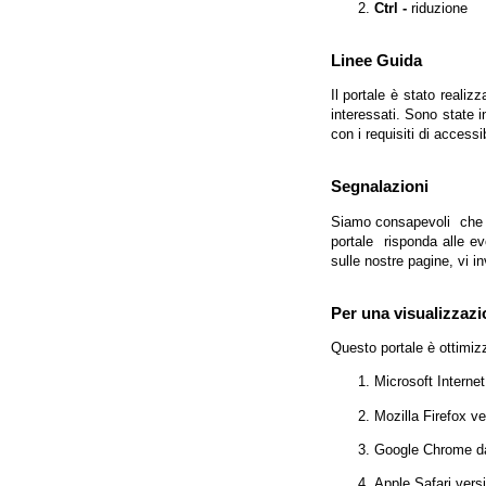
Ctrl -
riduzione
Linee Guida
Il portale è stato realiz
interessati. Sono state 
con i requisiti di access
Segnalazioni
Siamo consapevoli che l'
portale risponda alle evo
sulle nostre pagine, vi in
Per una visualizzazi
Questo portale è ottimiz
Microsoft Interne
Mozilla Firefox v
Google Chrome da
Apple Safari vers