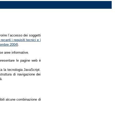
vorire l´accesso dei soggetti
recanti i requisiti tecnici e i
dicembre 2004
).
se aree informative.
r presentare le pagine web è
ata la tecnologia JavaScript.
struttura di navigazione dei
à.
nibili alcune combinazione di