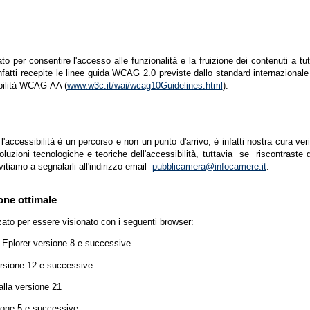
zato per consentire l'accesso alle funzionalità e la fruizione dei contenuti a tu
infatti recepite le linee guida WCAG 2.0 previste dallo standard internazion
ibilità WCAG-AA (
www.w3c.it/wai/wcag10Guidelines.html
).
accessibilità è un percorso e non un punto d'arrivo, è infatti nostra cura ver
luzioni tecnologiche e teoriche dell'accessibilità, tuttavia se riscontraste d
vitiamo a segnalarli all'indirizzo email
pubblicamera@infocamere.it
.
one ottimale
zato per essere visionato con i seguenti browser:
t Eplorer versione 8 e successive
ersione 12 e successive
lla versione 21
ione 5 e successive