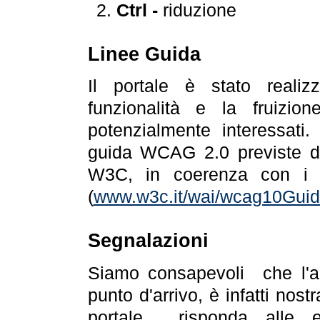
Ctrl -
riduzione
Linee Guida
Il portale è stato realiz
funzionalità e la fruizion
potenzialmente interessati.
guida WCAG 2.0 previste da
W3C, in coerenza con i r
(
www.w3c.it/wai/wcag10Guide
Segnalazioni
Siamo consapevoli che l'ac
punto d'arrivo, è infatti nos
portale risponda alle ev