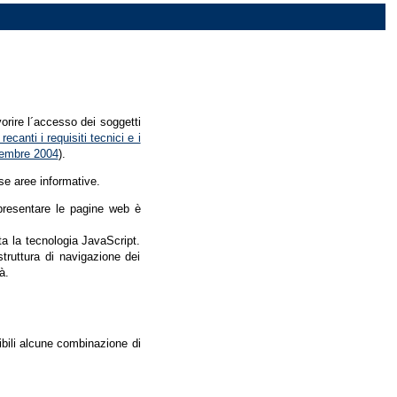
vorire l´accesso dei soggetti
recanti i requisiti tecnici e i
dicembre 2004
).
se aree informative.
r presentare le pagine web è
ata la tecnologia JavaScript.
struttura di navigazione dei
à.
nibili alcune combinazione di