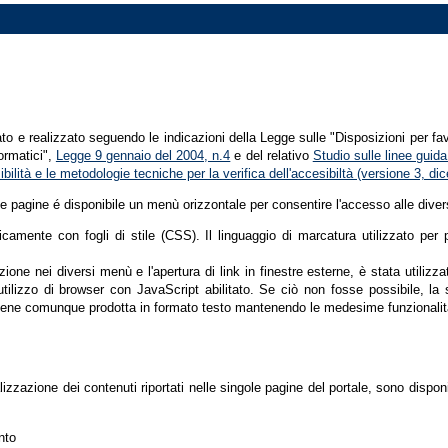
tato e realizzato seguendo le indicazioni della Legge sulle "Disposizioni per fa
formatici",
Legge 9 gennaio del 2004, n.4
e del relativo
Studio sulle linee guida 
ssibilità e le metodologie tecniche per la verifica dell'accesibiltà (versione 3, 
le pagine é disponibile un menù orizzontale per consentire l'accesso alle diver
nicamente con fogli di stile (CSS). Il linguaggio di marcatura utilizzato pe
ione nei diversi menù e l'apertura di link in finestre esterne, è stata utilizz
'utilizzo di browser con JavaScript abilitato. Se ciò non fosse possibile, la 
ene comunque prodotta in formato testo mantenendo le medesime funzionalit
lizzazione dei contenuti riportati nelle singole pagine del portale, sono dispo
nto