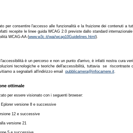
zato per consentire l'accesso alle funzionalità e la fruizione dei contenuti a tu
infatti recepite le linee guida WCAG 2.0 previste dallo standard internazion
ibilità WCAG-AA (
www.w3c.it/wai/wcag10Guidelines.html
).
accessibilità è un percorso e non un punto d'arrivo, è infatti nostra cura ver
luzioni tecnologiche e teoriche dell'accessibilità, tuttavia se riscontraste d
vitiamo a segnalarli all'indirizzo email
pubblicamera@infocamere.it
.
one ottimale
zato per essere visionato con i seguenti browser:
t Eplorer versione 8 e successive
ersione 12 e successive
lla versione 21
ione 5 e successive