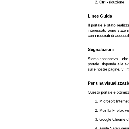
Ctrl -
riduzione
Linee Guida
Il portale è stato realiz
interessati. Sono state 
con i requisiti di access
Segnalazioni
Siamo consapevoli che l'
portale risponda alle evo
sulle nostre pagine, vi in
Per una visualizzazi
Questo portale è ottimiz
Microsoft Interne
Mozilla Firefox v
Google Chrome da
Apple Safari vers