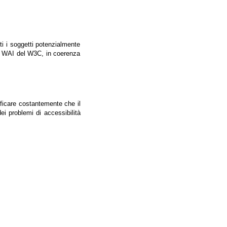
tti i soggetti potenzialmente
ale WAI del W3C, in coerenza
ificare costantemente che il
ei problemi di accessibilità