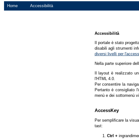
Home
Accessibilità
Accessibilità
Il portale è stato proget
disabili agli strumenti in
diversi livelli per l'acce
Nella parte superiore del
Il layout è realizzato u
l'HTML 4.0.
Per consentire la navigaz
Pertanto è consigliato l
menù e dei sottomenù vi
AccessKey
Per semplificare la visua
tast:
Ctrl +
ingrandime