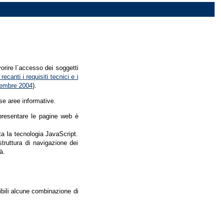
vorire l´accesso dei soggetti
recanti i requisiti tecnici e i
dicembre 2004
).
se aree informative.
r presentare le pagine web è
ata la tecnologia JavaScript.
struttura di navigazione dei
à.
nibili alcune combinazione di