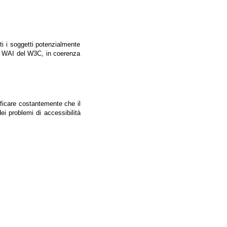
tti i soggetti potenzialmente
ale WAI del W3C, in coerenza
ificare costantemente che il
ei problemi di accessibilità