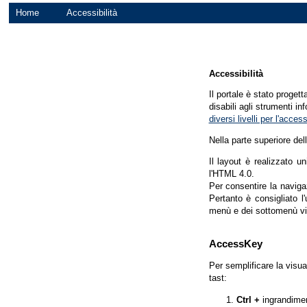
Home
Accessibilità
Accessibilità
Il portale è stato proget
disabili agli strumenti in
diversi livelli per l'acce
Nella parte superiore del
Il layout è realizzato u
l'HTML 4.0.
Per consentire la navigaz
Pertanto è consigliato l
menù e dei sottomenù vi
AccessKey
Per semplificare la visua
tast:
Ctrl +
ingrandime