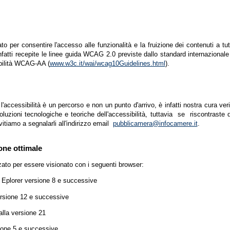
zato per consentire l'accesso alle funzionalità e la fruizione dei contenuti a tu
infatti recepite le linee guida WCAG 2.0 previste dallo standard internazion
ibilità WCAG-AA (
www.w3c.it/wai/wcag10Guidelines.html
).
accessibilità è un percorso e non un punto d'arrivo, è infatti nostra cura ver
luzioni tecnologiche e teoriche dell'accessibilità, tuttavia se riscontraste d
vitiamo a segnalarli all'indirizzo email
pubblicamera@infocamere.it
.
one ottimale
zato per essere visionato con i seguenti browser:
t Eplorer versione 8 e successive
ersione 12 e successive
lla versione 21
ione 5 e successive