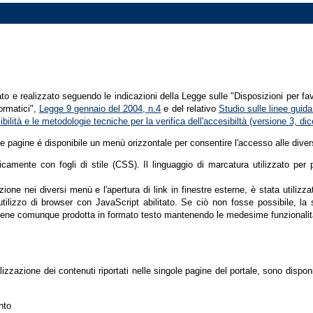
tato e realizzato seguendo le indicazioni della Legge sulle "Disposizioni per fa
formatici",
Legge 9 gennaio del 2004, n.4
e del relativo
Studio sulle linee guida 
ssibilità e le metodologie tecniche per la verifica dell'accesibiltà (versione 3, 
le pagine é disponibile un menù orizzontale per consentire l'accesso alle diver
nicamente con fogli di stile (CSS). Il linguaggio di marcatura utilizzato pe
ione nei diversi menù e l'apertura di link in finestre esterne, è stata utilizz
'utilizzo di browser con JavaScript abilitato. Se ciò non fosse possibile, la 
ene comunque prodotta in formato testo mantenendo le medesime funzionalit
lizzazione dei contenuti riportati nelle singole pagine del portale, sono dispo
nto