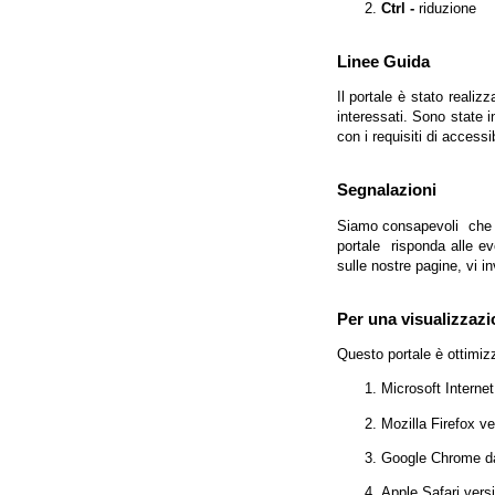
Ctrl -
riduzione
Linee Guida
Il portale è stato realiz
interessati. Sono state 
con i requisiti di access
Segnalazioni
Siamo consapevoli che l'
portale risponda alle evo
sulle nostre pagine, vi in
Per una visualizzazi
Questo portale è ottimiz
Microsoft Interne
Mozilla Firefox v
Google Chrome da
Apple Safari vers