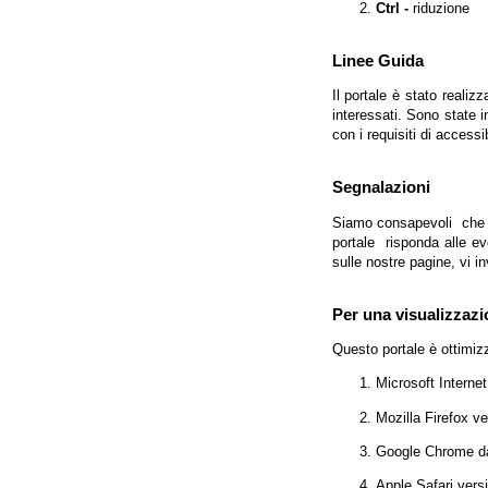
Ctrl -
riduzione
Linee Guida
Il portale è stato realiz
interessati. Sono state 
con i requisiti di access
Segnalazioni
Siamo consapevoli che l'
portale risponda alle evo
sulle nostre pagine, vi in
Per una visualizzazi
Questo portale è ottimiz
Microsoft Interne
Mozilla Firefox v
Google Chrome da
Apple Safari vers