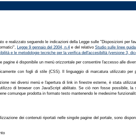
tato e realizzato seguendo le indicazioni della Legge sulle "Disposizioni per fa
formatici",
Legge 9 gennaio del 2004, n.4
e del relativo
Studio sulle linee guida 
ssibilità e le metodologie tecniche per la verifica dell'accesibiltà (versione 3, 
le pagine é disponibile un menù orizzontale per consentire l'accesso alle diver
nicamente con fogli di stile (CSS). Il linguaggio di marcatura utilizzato pe
ione nei diversi menù e l'apertura di link in finestre esterne, è stata utilizz
'utilizzo di browser con JavaScript abilitato. Se ciò non fosse possibile, la 
ene comunque prodotta in formato testo mantenendo le medesime funzionalit
lizzazione dei contenuti riportati nelle singole pagine del portale, sono dispo
nto