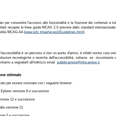
zato per consentire l'accesso alle funzionalità e la fruizione dei contenuti a tu
infatti recepite le linee guida WCAG 2.0 previste dallo standard internazion
ibilità WCAG-AA (
www.w3c.it/wai/wcag10Guidelines.html
).
accessibilità è un percorso e non un punto d'arrivo, è infatti nostra cura ver
luzioni tecnologiche e teoriche dell'accessibilità, tuttavia se riscontraste d
vitiamo a segnalarli all'indirizzo email
pubblicamera@infocamere.it
.
one ottimale
zato per essere visionato con i seguenti browser:
t Eplorer versione 8 e successive
ersione 12 e successive
lla versione 21
ione 5 e successive