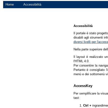
Home
Accessibilità
Accessibilità
Il portale è stato proget
disabili agli strumenti in
diversi livelli per l'acce
Nella parte superiore del
Il layout è realizzato u
l'HTML 4.0.
Per consentire la navigaz
Pertanto è consigliato l
menù e dei sottomenù vi
AccessKey
Per semplificare la visua
tast:
Ctrl +
ingrandime