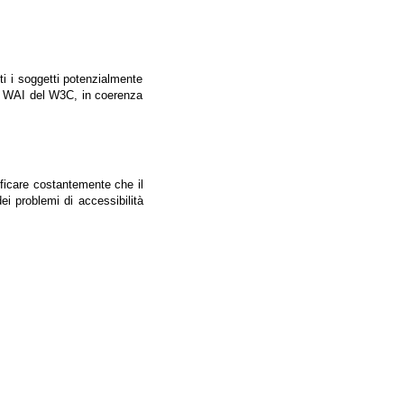
tti i soggetti potenzialmente
ale WAI del W3C, in coerenza
ificare costantemente che il
ei problemi di accessibilità