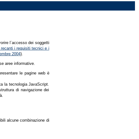
vorire l´accesso dei soggetti
recanti i requisiti tecnici e i
dicembre 2004
).
se aree informative.
r presentare le pagine web è
ata la tecnologia JavaScript.
struttura di navigazione dei
à.
nibili alcune combinazione di