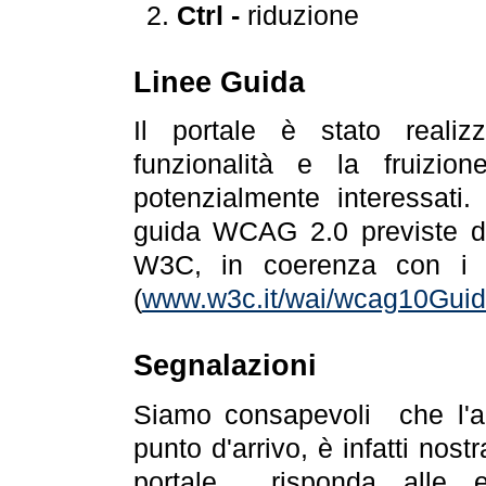
Ctrl -
riduzione
Linee Guida
Il portale è stato realiz
funzionalità e la fruizion
potenzialmente interessati.
guida WCAG 2.0 previste da
W3C, in coerenza con i r
(
www.w3c.it/wai/wcag10Guide
Segnalazioni
Siamo consapevoli che l'ac
punto d'arrivo, è infatti nos
portale risponda alle ev