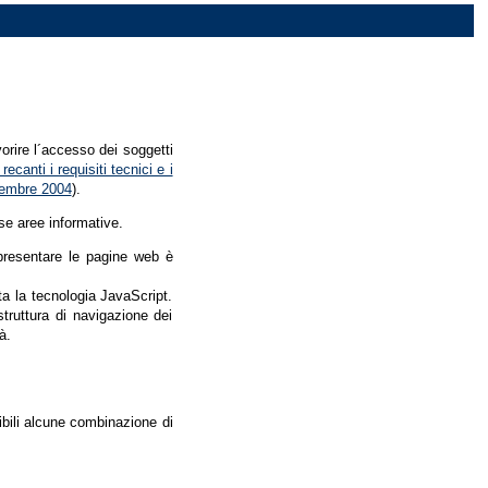
vorire l´accesso dei soggetti
recanti i requisiti tecnici e i
dicembre 2004
).
se aree informative.
r presentare le pagine web è
ata la tecnologia JavaScript.
struttura di navigazione dei
à.
nibili alcune combinazione di