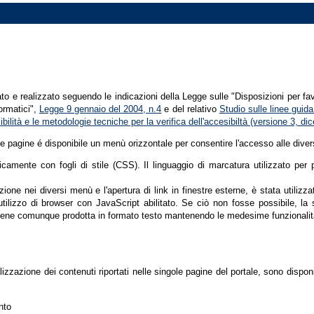
tato e realizzato seguendo le indicazioni della Legge sulle "Disposizioni per fa
formatici",
Legge 9 gennaio del 2004, n.4
e del relativo
Studio sulle linee guida 
ssibilità e le metodologie tecniche per la verifica dell'accesibiltà (versione 3, 
le pagine é disponibile un menù orizzontale per consentire l'accesso alle diver
nicamente con fogli di stile (CSS). Il linguaggio di marcatura utilizzato pe
ione nei diversi menù e l'apertura di link in finestre esterne, è stata utilizz
'utilizzo di browser con JavaScript abilitato. Se ciò non fosse possibile, la 
ene comunque prodotta in formato testo mantenendo le medesime funzionalit
lizzazione dei contenuti riportati nelle singole pagine del portale, sono dispo
nto