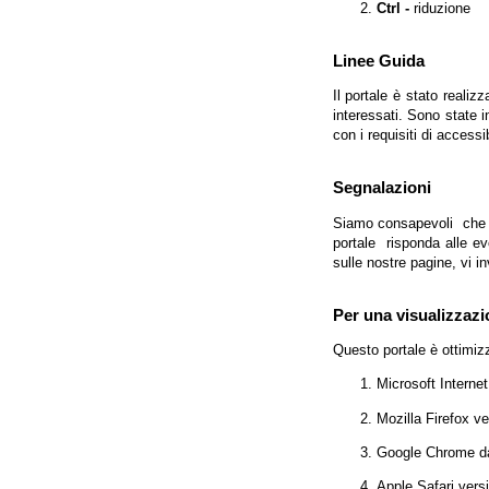
Ctrl -
riduzione
Linee Guida
Il portale è stato realiz
interessati. Sono state 
con i requisiti di access
Segnalazioni
Siamo consapevoli che l'
portale risponda alle evo
sulle nostre pagine, vi in
Per una visualizzazi
Questo portale è ottimiz
Microsoft Interne
Mozilla Firefox v
Google Chrome da
Apple Safari vers