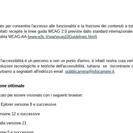
zato per consentire l'accesso alle funzionalità e la fruizione dei contenuti a tu
infatti recepite le linee guida WCAG 2.0 previste dallo standard internazion
ibilità WCAG-AA (
www.w3c.it/wai/wcag10Guidelines.html
).
accessibilità è un percorso e non un punto d'arrivo, è infatti nostra cura ver
luzioni tecnologiche e teoriche dell'accessibilità, tuttavia se riscontraste d
vitiamo a segnalarli all'indirizzo email
pubblicamera@infocamere.it
.
one ottimale
zato per essere visionato con i seguenti browser:
t Eplorer versione 8 e successive
ersione 12 e successive
lla versione 21
ione 5 e successive