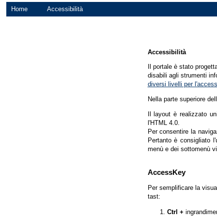
Home
Accessibilità
Accessibilità
Il portale è stato proget
disabili agli strumenti in
diversi livelli per l'acce
Nella parte superiore del
Il layout è realizzato u
l'HTML 4.0.
Per consentire la navigaz
Pertanto è consigliato l
menù e dei sottomenù vi
AccessKey
Per semplificare la visua
tast:
Ctrl +
ingrandime