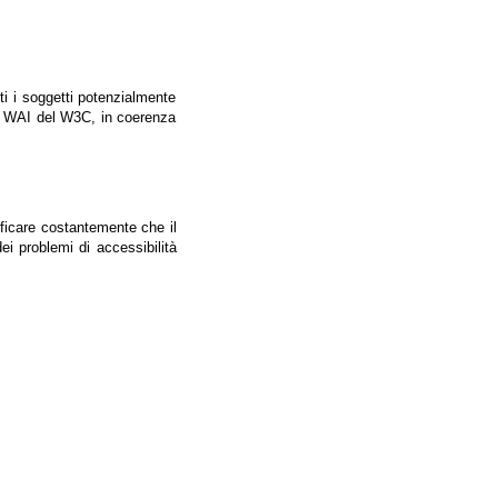
tti i soggetti potenzialmente
ale WAI del W3C, in coerenza
ificare costantemente che il
ei problemi di accessibilità