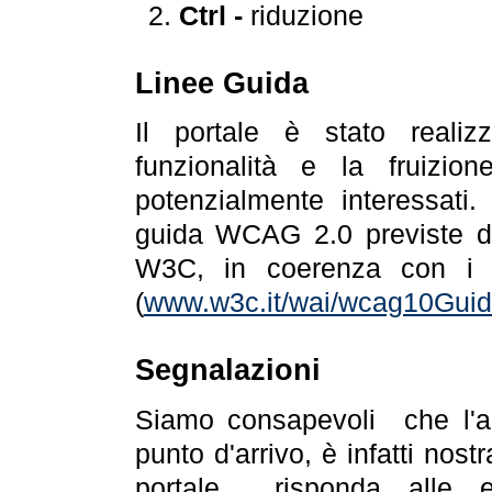
Ctrl -
riduzione
Linee Guida
Il portale è stato realiz
funzionalità e la fruizion
potenzialmente interessati.
guida WCAG 2.0 previste da
W3C, in coerenza con i r
(
www.w3c.it/wai/wcag10Guide
Segnalazioni
Siamo consapevoli che l'ac
punto d'arrivo, è infatti nos
portale risponda alle ev