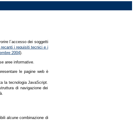
vorire l´accesso dei soggetti
recanti i requisiti tecnici e i
dicembre 2004
).
se aree informative.
r presentare le pagine web è
ata la tecnologia JavaScript.
struttura di navigazione dei
à.
nibili alcune combinazione di