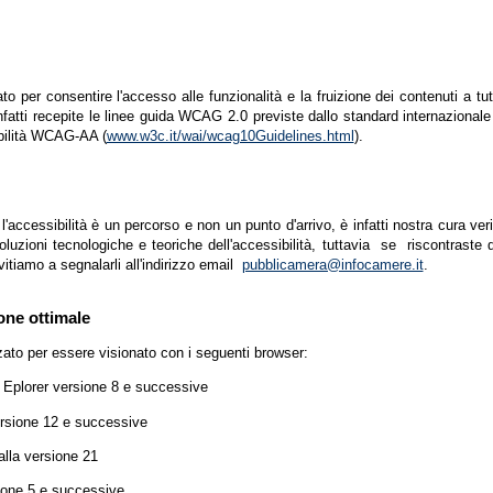
zato per consentire l'accesso alle funzionalità e la fruizione dei contenuti a tu
infatti recepite le linee guida WCAG 2.0 previste dallo standard internazion
ibilità WCAG-AA (
www.w3c.it/wai/wcag10Guidelines.html
).
accessibilità è un percorso e non un punto d'arrivo, è infatti nostra cura ver
luzioni tecnologiche e teoriche dell'accessibilità, tuttavia se riscontraste d
vitiamo a segnalarli all'indirizzo email
pubblicamera@infocamere.it
.
one ottimale
zato per essere visionato con i seguenti browser:
t Eplorer versione 8 e successive
ersione 12 e successive
lla versione 21
ione 5 e successive