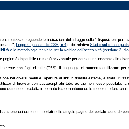
tato e realizzato seguendo le indicazioni della Legge sulle "Disposizioni per fa
formatici",
Legge 9 gennaio del 2004, n.4
e del relativo
Studio sulle linee guida 
ssibilità e le metodologie tecniche per la verifica dell'accesibiltà (versione 3, 
le pagine é disponibile un menù orizzontale per consentire l'accesso alle diver
nicamente con fogli di stile (CSS). Il linguaggio di marcatura utilizzato pe
ione nei diversi menù e l'apertura di link in finestre esterne, è stata utilizz
'utilizzo di browser con JavaScript abilitato. Se ciò non fosse possibile, la 
ene comunque prodotta in formato testo mantenendo le medesime funzionalit
lizzazione dei contenuti riportati nelle singole pagine del portale, sono dispo
nto