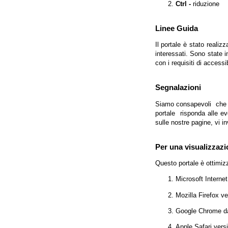
Ctrl -
riduzione
Linee Guida
Il portale è stato realiz
interessati. Sono state 
con i requisiti di access
Segnalazioni
Siamo consapevoli che l'
portale risponda alle evo
sulle nostre pagine, vi in
Per una visualizzazi
Questo portale è ottimiz
Microsoft Interne
Mozilla Firefox v
Google Chrome da
Apple Safari vers