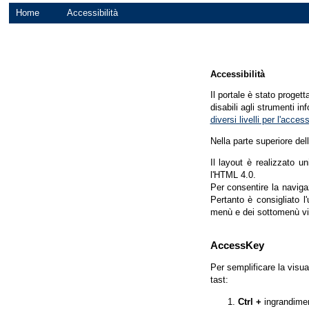
Home
Accessibilità
Accessibilità
Il portale è stato proget
disabili agli strumenti in
diversi livelli per l'acce
Nella parte superiore del
Il layout è realizzato u
l'HTML 4.0.
Per consentire la navigaz
Pertanto è consigliato l
menù e dei sottomenù vi
AccessKey
Per semplificare la visua
tast:
Ctrl +
ingrandime