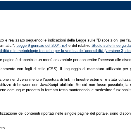
tato e realizzato seguendo le indicazioni della Legge sulle "Disposizioni per fa
formatici",
Legge 9 gennaio del 2004, n.4
e del relativo
Studio sulle linee guida 
ssibilità e le metodologie tecniche per la verifica dell'accesibiltà (versione 3, 
le pagine é disponibile un menù orizzontale per consentire l'accesso alle diver
nicamente con fogli di stile (CSS). Il linguaggio di marcatura utilizzato pe
ione nei diversi menù e l'apertura di link in finestre esterne, è stata utilizz
'utilizzo di browser con JavaScript abilitato. Se ciò non fosse possibile, la 
ene comunque prodotta in formato testo mantenendo le medesime funzionalit
lizzazione dei contenuti riportati nelle singole pagine del portale, sono dispo
nto