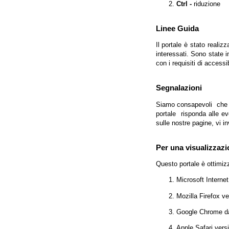
Ctrl -
riduzione
Linee Guida
Il portale è stato realiz
interessati. Sono state 
con i requisiti di access
Segnalazioni
Siamo consapevoli che l'
portale risponda alle evo
sulle nostre pagine, vi in
Per una visualizzazi
Questo portale è ottimiz
Microsoft Interne
Mozilla Firefox v
Google Chrome da
Apple Safari vers