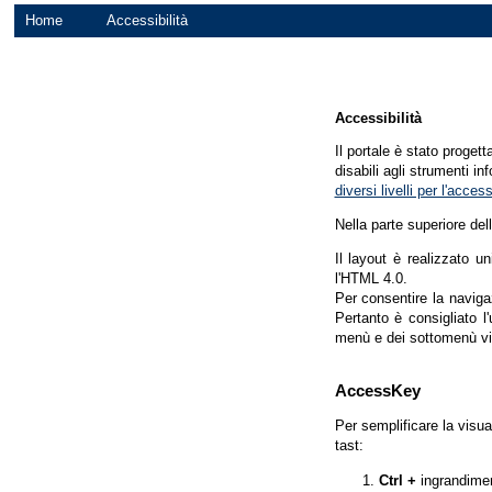
Home
Accessibilità
Accessibilità
Il portale è stato proget
disabili agli strumenti in
diversi livelli per l'acce
Nella parte superiore del
Il layout è realizzato u
l'HTML 4.0.
Per consentire la navigaz
Pertanto è consigliato l
menù e dei sottomenù vi
AccessKey
Per semplificare la visua
tast:
Ctrl +
ingrandime