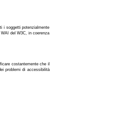
tti i soggetti potenzialmente
ale WAI del W3C, in coerenza
ificare costantemente che il
ei problemi di accessibilità