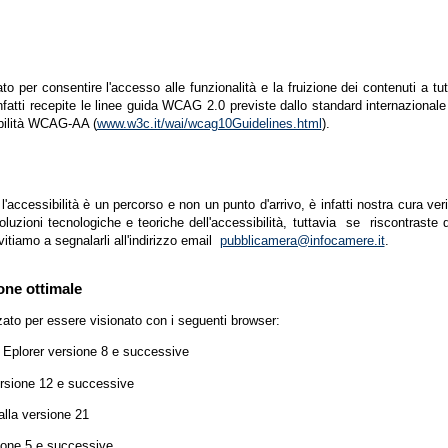
zato per consentire l'accesso alle funzionalità e la fruizione dei contenuti a tu
infatti recepite le linee guida WCAG 2.0 previste dallo standard internazion
ibilità WCAG-AA (
www.w3c.it/wai/wcag10Guidelines.html
).
accessibilità è un percorso e non un punto d'arrivo, è infatti nostra cura ver
luzioni tecnologiche e teoriche dell'accessibilità, tuttavia se riscontraste d
vitiamo a segnalarli all'indirizzo email
pubblicamera@infocamere.it
.
one ottimale
zato per essere visionato con i seguenti browser:
t Eplorer versione 8 e successive
ersione 12 e successive
lla versione 21
ione 5 e successive