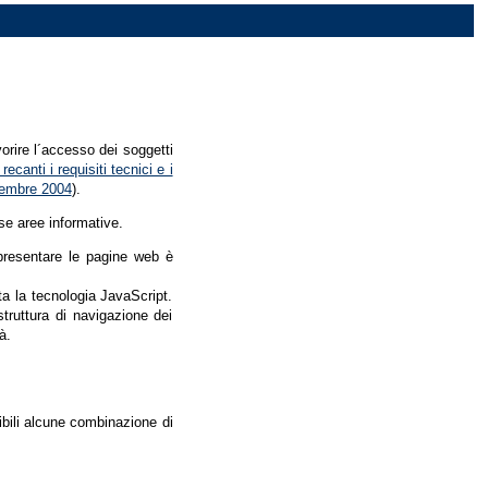
vorire l´accesso dei soggetti
recanti i requisiti tecnici e i
dicembre 2004
).
se aree informative.
r presentare le pagine web è
ata la tecnologia JavaScript.
struttura di navigazione dei
à.
nibili alcune combinazione di