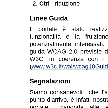
Ctrl -
riduzione
Linee Guida
Il portale è stato realiz
funzionalità e la fruizion
potenzialmente interessati.
guida WCAG 2.0 previste da
W3C, in coerenza con i r
(
www.w3c.it/wai/wcag10Guide
Segnalazioni
Siamo consapevoli che l'ac
punto d'arrivo, è infatti nos
portale risponda alle ev