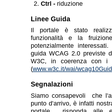
Ctrl -
riduzione
Linee Guida
Il portale è stato realiz
funzionalità e la fruizion
potenzialmente interessati.
guida WCAG 2.0 previste da
W3C, in coerenza con i r
(
www.w3c.it/wai/wcag10Guide
Segnalazioni
Siamo consapevoli che l'ac
punto d'arrivo, è infatti nos
portale risponda alle ev