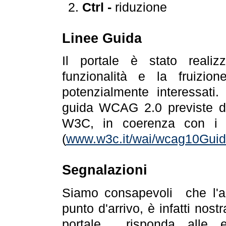
Ctrl -
riduzione
Linee Guida
Il portale è stato realiz
funzionalità e la fruizion
potenzialmente interessati.
guida WCAG 2.0 previste da
W3C, in coerenza con i r
(
www.w3c.it/wai/wcag10Guide
Segnalazioni
Siamo consapevoli che l'ac
punto d'arrivo, è infatti nos
portale risponda alle ev