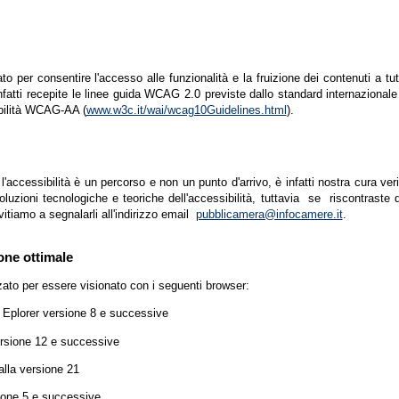
zato per consentire l'accesso alle funzionalità e la fruizione dei contenuti a tu
infatti recepite le linee guida WCAG 2.0 previste dallo standard internazion
ibilità WCAG-AA (
www.w3c.it/wai/wcag10Guidelines.html
).
accessibilità è un percorso e non un punto d'arrivo, è infatti nostra cura ver
luzioni tecnologiche e teoriche dell'accessibilità, tuttavia se riscontraste d
vitiamo a segnalarli all'indirizzo email
pubblicamera@infocamere.it
.
one ottimale
zato per essere visionato con i seguenti browser:
t Eplorer versione 8 e successive
ersione 12 e successive
lla versione 21
ione 5 e successive