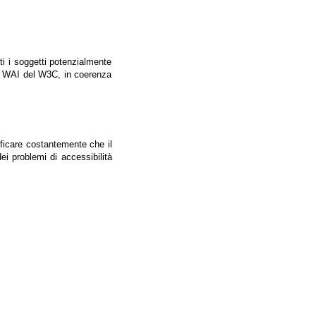
tti i soggetti potenzialmente
ale WAI del W3C, in coerenza
ificare costantemente che il
ei problemi di accessibilità