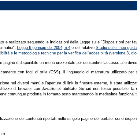
tato e realizzato seguendo le indicazioni della Legge sulle "Disposizioni per fa
formatici",
Legge 9 gennaio del 2004, n.4
e del relativo
Studio sulle linee guida 
ssibilità e le metodologie tecniche per la verifica dell'accesibiltà (versione 3, 
le pagine é disponibile un menù orizzontale per consentire l'accesso alle diver
nicamente con fogli di stile (CSS). Il linguaggio di marcatura utilizzato pe
ione nei diversi menù e l'apertura di link in finestre esterne, è stata utilizz
'utilizzo di browser con JavaScript abilitato. Se ciò non fosse possibile, la 
ene comunque prodotta in formato testo mantenendo le medesime funzionalit
lizzazione dei contenuti riportati nelle singole pagine del portale, sono dispo
nto