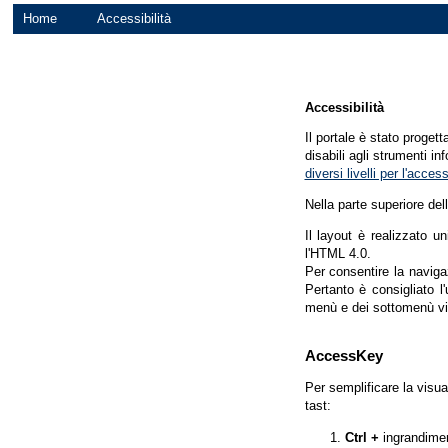
Home
Accessibilità
Accessibilità
Il portale è stato proget
disabili agli strumenti in
diversi livelli per l'acce
Nella parte superiore del
Il layout è realizzato u
l'HTML 4.0.
Per consentire la navigaz
Pertanto è consigliato l
menù e dei sottomenù vi
AccessKey
Per semplificare la visua
tast:
Ctrl +
ingrandime