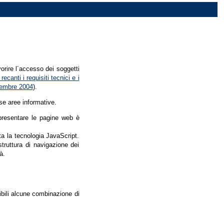
vorire l´accesso dei soggetti
recanti i requisiti tecnici e i
dicembre 2004
).
se aree informative.
r presentare le pagine web è
ata la tecnologia JavaScript.
struttura di navigazione dei
à.
nibili alcune combinazione di