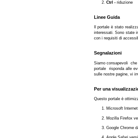
Ctrl -
riduzione
Linee Guida
Il portale è stato realiz
interessati. Sono state 
con i requisiti di access
Segnalazioni
Siamo consapevoli che l'
portale risponda alle evo
sulle nostre pagine, vi in
Per una visualizzazi
Questo portale è ottimiz
Microsoft Interne
Mozilla Firefox v
Google Chrome da
Apple Safari vers