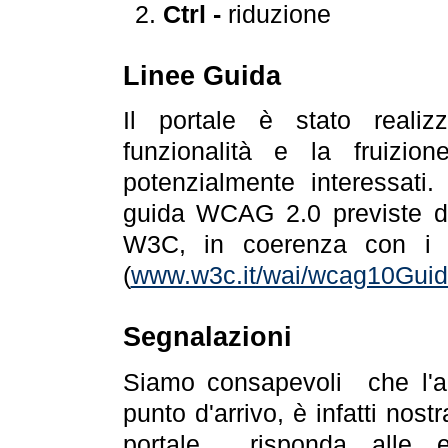
Ctrl -
riduzione
Linee Guida
Il portale è stato realiz
funzionalità e la fruizion
potenzialmente interessati.
guida WCAG 2.0 previste da
W3C, in coerenza con i r
(
www.w3c.it/wai/wcag10Guide
Segnalazioni
Siamo consapevoli che l'ac
punto d'arrivo, è infatti nos
portale risponda alle ev