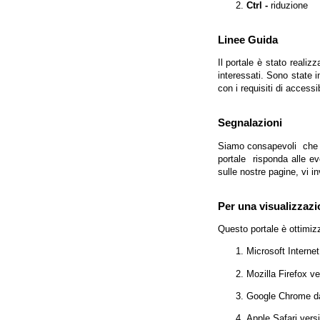
Ctrl -
riduzione
Linee Guida
Il portale è stato realiz
interessati. Sono state 
con i requisiti di access
Segnalazioni
Siamo consapevoli che l'
portale risponda alle evo
sulle nostre pagine, vi in
Per una visualizzazi
Questo portale è ottimiz
Microsoft Interne
Mozilla Firefox v
Google Chrome da
Apple Safari vers