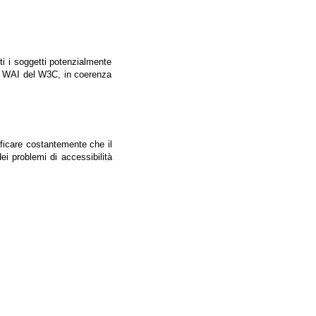
tti i soggetti potenzialmente
ale WAI del W3C, in coerenza
ificare costantemente che il
ei problemi di accessibilità