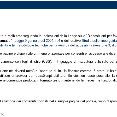
tato e realizzato seguendo le indicazioni della Legge sulle "Disposizioni per fa
formatici",
Legge 9 gennaio del 2004, n.4
e del relativo
Studio sulle linee guida 
ssibilità e le metodologie tecniche per la verifica dell'accesibiltà (versione 3, 
le pagine é disponibile un menù orizzontale per consentire l'accesso alle diver
nicamente con fogli di stile (CSS). Il linguaggio di marcatura utilizzato pe
ione nei diversi menù e l'apertura di link in finestre esterne, è stata utilizz
'utilizzo di browser con JavaScript abilitato. Se ciò non fosse possibile, la 
ene comunque prodotta in formato testo mantenendo le medesime funzionalit
lizzazione dei contenuti riportati nelle singole pagine del portale, sono dispo
nto