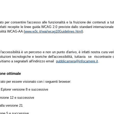
zato per consentire l'accesso alle funzionalità e la fruizione dei contenuti a tu
infatti recepite le linee guida WCAG 2.0 previste dallo standard internazion
ibilità WCAG-AA (
www.w3c.it/wai/wcag10Guidelines.html
).
accessibilità è un percorso e non un punto d'arrivo, è infatti nostra cura ver
luzioni tecnologiche e teoriche dell'accessibilità, tuttavia se riscontraste d
vitiamo a segnalarli all'indirizzo email
pubblicamera@infocamere.it
.
one ottimale
zato per essere visionato con i seguenti browser:
t Eplorer versione 8 e successive
ersione 12 e successive
lla versione 21
ione 5 e successive