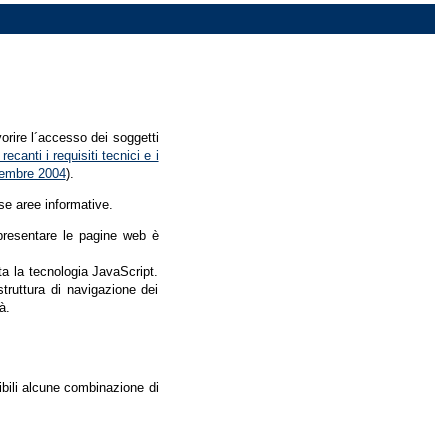
vorire l´accesso dei soggetti
recanti i requisiti tecnici e i
dicembre 2004
).
se aree informative.
r presentare le pagine web è
ata la tecnologia JavaScript.
struttura di navigazione dei
à.
nibili alcune combinazione di