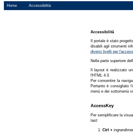
Home
Accessibilità
Accessibilità
Il portale è stato proget
disabili agli strumenti in
diversi livelli per l'acce
Nella parte superiore del
Il layout è realizzato u
l'HTML 4.0.
Per consentire la navigaz
Pertanto è consigliato l
menù e dei sottomenù vi
AccessKey
Per semplificare la visua
tast:
Ctrl +
ingrandime