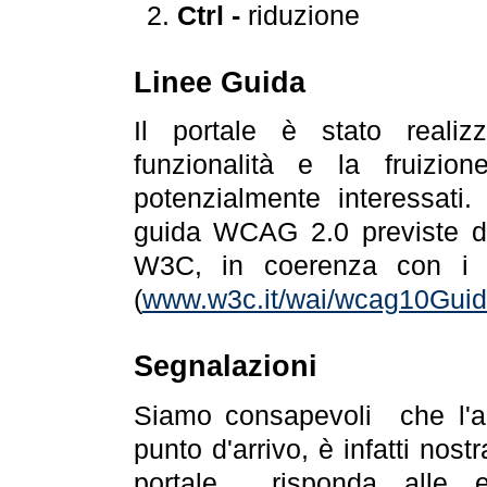
Ctrl -
riduzione
Linee Guida
Il portale è stato realiz
funzionalità e la fruizion
potenzialmente interessati.
guida WCAG 2.0 previste da
W3C, in coerenza con i r
(
www.w3c.it/wai/wcag10Guide
Segnalazioni
Siamo consapevoli che l'ac
punto d'arrivo, è infatti nos
portale risponda alle ev