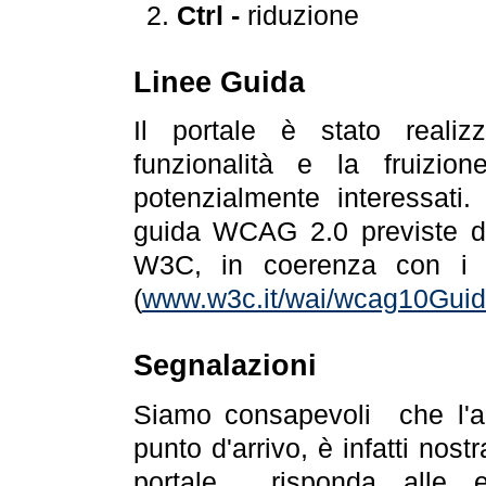
Ctrl -
riduzione
Linee Guida
Il portale è stato realiz
funzionalità e la fruizion
potenzialmente interessati.
guida WCAG 2.0 previste da
W3C, in coerenza con i r
(
www.w3c.it/wai/wcag10Guide
Segnalazioni
Siamo consapevoli che l'ac
punto d'arrivo, è infatti nos
portale risponda alle ev