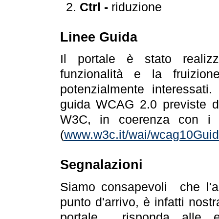
Ctrl -
riduzione
Linee Guida
Il portale è stato realiz
funzionalità e la fruizion
potenzialmente interessati.
guida WCAG 2.0 previste da
W3C, in coerenza con i r
(
www.w3c.it/wai/wcag10Guide
Segnalazioni
Siamo consapevoli che l'ac
punto d'arrivo, è infatti nos
portale risponda alle ev