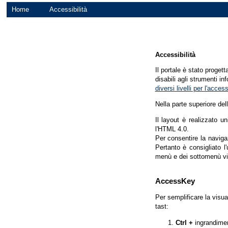
Home
Accessibilità
Accessibilità
Il portale è stato proget
disabili agli strumenti in
diversi livelli per l'acce
Nella parte superiore del
Il layout è realizzato u
l'HTML 4.0.
Per consentire la navigaz
Pertanto è consigliato l
menù e dei sottomenù vi
AccessKey
Per semplificare la visua
tast:
Ctrl +
ingrandime