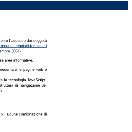
vorire l´accesso dei soggetti
recanti i requisiti tecnici e i
dicembre 2004
).
se aree informative.
r presentare le pagine web è
ata la tecnologia JavaScript.
struttura di navigazione dei
à.
nibili alcune combinazione di