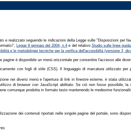
tato e realizzato seguendo le indicazioni della Legge sulle "Disposizioni per fa
formatici",
Legge 9 gennaio del 2004, n.4
e del relativo
Studio sulle linee guida 
ssibilità e le metodologie tecniche per la verifica dell'accesibiltà (versione 3, 
le pagine é disponibile un menù orizzontale per consentire l'accesso alle diver
nicamente con fogli di stile (CSS). Il linguaggio di marcatura utilizzato pe
ione nei diversi menù e l'apertura di link in finestre esterne, è stata utilizz
'utilizzo di browser con JavaScript abilitato. Se ciò non fosse possibile, la 
ene comunque prodotta in formato testo mantenendo le medesime funzionalit
lizzazione dei contenuti riportati nelle singole pagine del portale, sono dispo
nto