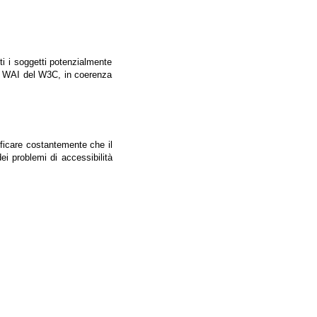
tti i soggetti potenzialmente
ale WAI del W3C, in coerenza
ificare costantemente che il
ei problemi di accessibilità