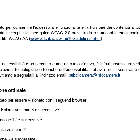
zato per consentire l'accesso alle funzionalità e la fruizione dei contenuti a tu
infatti recepite le linee guida WCAG 2.0 previste dallo standard internazion
ibilità WCAG-AA (
www.w3c.it/wai/wcag10Guidelines.html
).
accessibilità è un percorso e non un punto d'arrivo, è infatti nostra cura ver
luzioni tecnologiche e teoriche dell'accessibilità, tuttavia se riscontraste d
vitiamo a segnalarli all'indirizzo email
pubblicamera@infocamere.it
.
one ottimale
zato per essere visionato con i seguenti browser:
t Eplorer versione 8 e successive
ersione 12 e successive
lla versione 21
ione 5 e successive