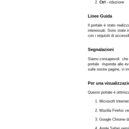
Ctrl -
riduzione
Linee Guida
Il portale è stato realiz
interessati. Sono state 
con i requisiti di access
Segnalazioni
Siamo consapevoli che l'
portale risponda alle evo
sulle nostre pagine, vi in
Per una visualizzazi
Questo portale è ottimiz
Microsoft Interne
Mozilla Firefox v
Google Chrome da
Apple Safari vers