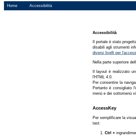
Home
Accessibilità
Accessibilità
Il portale è stato proget
disabili agli strumenti in
diversi livelli per l'acce
Nella parte superiore del
Il layout è realizzato u
l'HTML 4.0.
Per consentire la navigaz
Pertanto è consigliato l
menù e dei sottomenù vi
AccessKey
Per semplificare la visua
tast:
Ctrl +
ingrandime