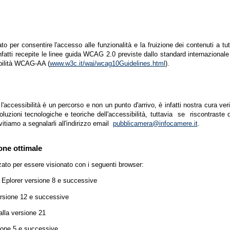
zato per consentire l'accesso alle funzionalità e la fruizione dei contenuti a tu
infatti recepite le linee guida WCAG 2.0 previste dallo standard internazion
ibilità WCAG-AA (
www.w3c.it/wai/wcag10Guidelines.html
).
accessibilità è un percorso e non un punto d'arrivo, è infatti nostra cura ver
luzioni tecnologiche e teoriche dell'accessibilità, tuttavia se riscontraste d
vitiamo a segnalarli all'indirizzo email
pubblicamera@infocamere.it
.
one ottimale
zato per essere visionato con i seguenti browser:
t Eplorer versione 8 e successive
ersione 12 e successive
lla versione 21
ione 5 e successive