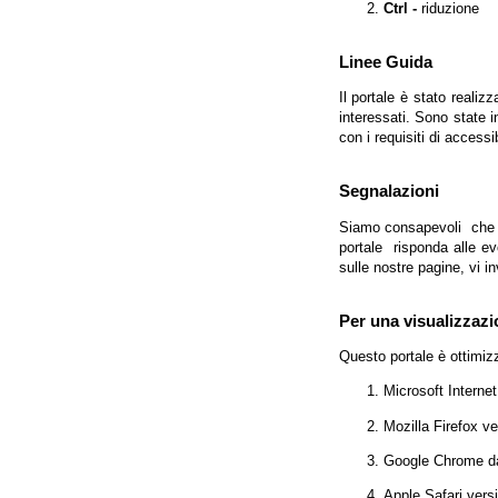
Ctrl -
riduzione
Linee Guida
Il portale è stato realiz
interessati. Sono state 
con i requisiti di access
Segnalazioni
Siamo consapevoli che l'
portale risponda alle evo
sulle nostre pagine, vi in
Per una visualizzazi
Questo portale è ottimiz
Microsoft Interne
Mozilla Firefox v
Google Chrome da
Apple Safari vers