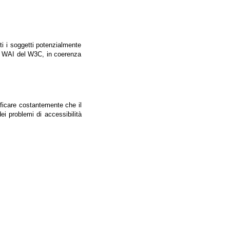
tti i soggetti potenzialmente
ale WAI del W3C, in coerenza
ificare costantemente che il
ei problemi di accessibilità