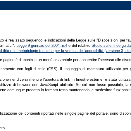
tato e realizzato seguendo le indicazioni della Legge sulle "Disposizioni per fa
formatici",
Legge 9 gennaio del 2004, n.4
e del relativo
Studio sulle linee guida 
ssibilità e le metodologie tecniche per la verifica dell'accesibiltà (versione 3, 
le pagine é disponibile un menù orizzontale per consentire l'accesso alle diver
nicamente con fogli di stile (CSS). Il linguaggio di marcatura utilizzato pe
ione nei diversi menù e l'apertura di link in finestre esterne, è stata utilizz
'utilizzo di browser con JavaScript abilitato. Se ciò non fosse possibile, la 
ene comunque prodotta in formato testo mantenendo le medesime funzionalit
lizzazione dei contenuti riportati nelle singole pagine del portale, sono dispo
nto