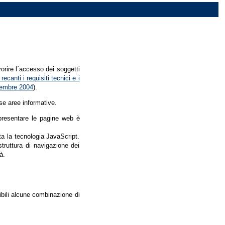
vorire l´accesso dei soggetti
recanti i requisiti tecnici e i
dicembre 2004
).
se aree informative.
r presentare le pagine web è
ata la tecnologia JavaScript.
struttura di navigazione dei
à.
nibili alcune combinazione di