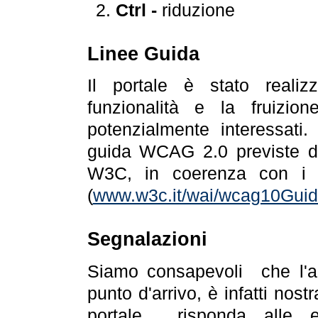
Ctrl -
riduzione
Linee Guida
Il portale è stato realiz
funzionalità e la fruizion
potenzialmente interessati.
guida WCAG 2.0 previste da
W3C, in coerenza con i r
(
www.w3c.it/wai/wcag10Guide
Segnalazioni
Siamo consapevoli che l'ac
punto d'arrivo, è infatti nos
portale risponda alle ev