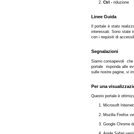
Ctrl -
riduzione
Linee Guida
Il portale è stato realiz
interessati. Sono state 
con i requisiti di access
Segnalazioni
Siamo consapevoli che l'
portale risponda alle evo
sulle nostre pagine, vi in
Per una visualizzazi
Questo portale è ottimiz
Microsoft Interne
Mozilla Firefox v
Google Chrome da
Apple Safari vers