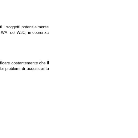
tti i soggetti potenzialmente
ale WAI del W3C, in coerenza
ificare costantemente che il
ei problemi di accessibilità