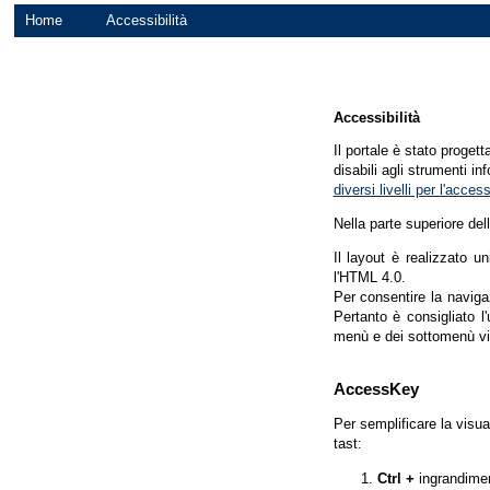
Home
Accessibilità
Accessibilità
Il portale è stato proget
disabili agli strumenti in
diversi livelli per l'acce
Nella parte superiore del
Il layout è realizzato u
l'HTML 4.0.
Per consentire la navigaz
Pertanto è consigliato l
menù e dei sottomenù vi
AccessKey
Per semplificare la visua
tast:
Ctrl +
ingrandime