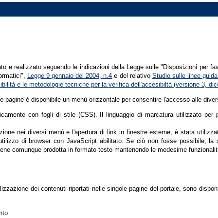
tato e realizzato seguendo le indicazioni della Legge sulle "Disposizioni per fa
formatici",
Legge 9 gennaio del 2004, n.4
e del relativo
Studio sulle linee guida 
ssibilità e le metodologie tecniche per la verifica dell'accesibiltà (versione 3, 
le pagine é disponibile un menù orizzontale per consentire l'accesso alle diver
nicamente con fogli di stile (CSS). Il linguaggio di marcatura utilizzato pe
ione nei diversi menù e l'apertura di link in finestre esterne, è stata utilizz
'utilizzo di browser con JavaScript abilitato. Se ciò non fosse possibile, la 
ene comunque prodotta in formato testo mantenendo le medesime funzionalit
lizzazione dei contenuti riportati nelle singole pagine del portale, sono dispo
nto