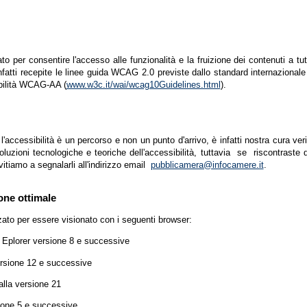
zato per consentire l'accesso alle funzionalità e la fruizione dei contenuti a tu
infatti recepite le linee guida WCAG 2.0 previste dallo standard internazion
ibilità WCAG-AA (
www.w3c.it/wai/wcag10Guidelines.html
).
accessibilità è un percorso e non un punto d'arrivo, è infatti nostra cura ver
luzioni tecnologiche e teoriche dell'accessibilità, tuttavia se riscontraste d
vitiamo a segnalarli all'indirizzo email
pubblicamera@infocamere.it
.
one ottimale
zato per essere visionato con i seguenti browser:
t Eplorer versione 8 e successive
ersione 12 e successive
lla versione 21
ione 5 e successive