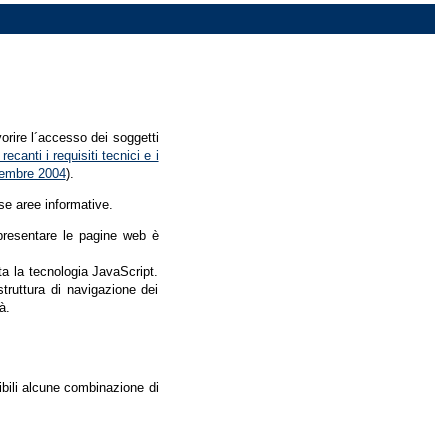
vorire l´accesso dei soggetti
recanti i requisiti tecnici e i
dicembre 2004
).
se aree informative.
r presentare le pagine web è
ata la tecnologia JavaScript.
struttura di navigazione dei
à.
nibili alcune combinazione di