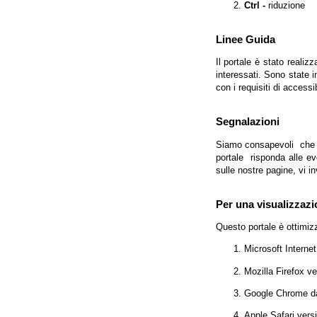
Ctrl -
riduzione
Linee Guida
Il portale è stato realiz
interessati. Sono state 
con i requisiti di access
Segnalazioni
Siamo consapevoli che l'
portale risponda alle evo
sulle nostre pagine, vi in
Per una visualizzazi
Questo portale è ottimiz
Microsoft Interne
Mozilla Firefox v
Google Chrome da
Apple Safari vers