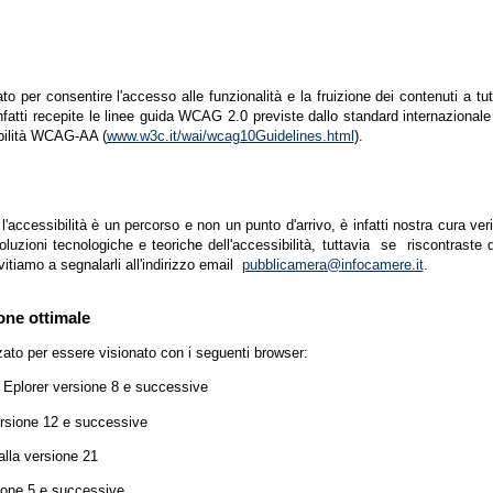
zato per consentire l'accesso alle funzionalità e la fruizione dei contenuti a tu
infatti recepite le linee guida WCAG 2.0 previste dallo standard internazion
ibilità WCAG-AA (
www.w3c.it/wai/wcag10Guidelines.html
).
accessibilità è un percorso e non un punto d'arrivo, è infatti nostra cura ver
luzioni tecnologiche e teoriche dell'accessibilità, tuttavia se riscontraste d
vitiamo a segnalarli all'indirizzo email
pubblicamera@infocamere.it
.
one ottimale
zato per essere visionato con i seguenti browser:
t Eplorer versione 8 e successive
ersione 12 e successive
lla versione 21
ione 5 e successive