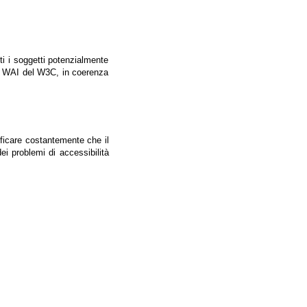
tti i soggetti potenzialmente
ale WAI del W3C, in coerenza
ificare costantemente che il
ei problemi di accessibilità