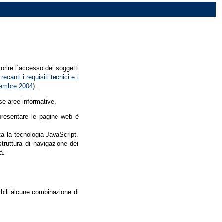
vorire l´accesso dei soggetti
recanti i requisiti tecnici e i
dicembre 2004
).
se aree informative.
r presentare le pagine web è
ata la tecnologia JavaScript.
struttura di navigazione dei
à.
nibili alcune combinazione di