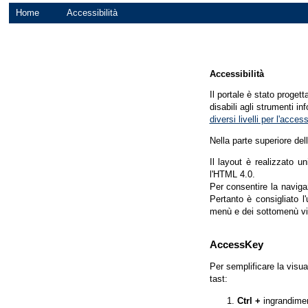
Home
Accessibilità
Accessibilità
Il portale è stato proget
disabili agli strumenti in
diversi livelli per l'acce
Nella parte superiore del
Il layout è realizzato u
l'HTML 4.0.
Per consentire la navigaz
Pertanto è consigliato l
menù e dei sottomenù vi
AccessKey
Per semplificare la visua
tast:
Ctrl +
ingrandime