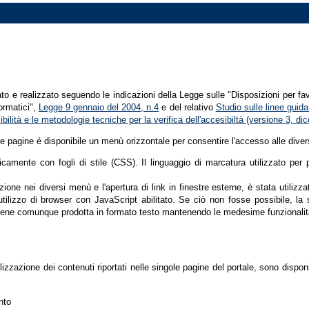
tato e realizzato seguendo le indicazioni della Legge sulle "Disposizioni per fa
formatici",
Legge 9 gennaio del 2004, n.4
e del relativo
Studio sulle linee guida 
ssibilità e le metodologie tecniche per la verifica dell'accesibiltà (versione 3, 
le pagine é disponibile un menù orizzontale per consentire l'accesso alle diver
nicamente con fogli di stile (CSS). Il linguaggio di marcatura utilizzato pe
ione nei diversi menù e l'apertura di link in finestre esterne, è stata utilizz
'utilizzo di browser con JavaScript abilitato. Se ciò non fosse possibile, la 
ene comunque prodotta in formato testo mantenendo le medesime funzionalit
lizzazione dei contenuti riportati nelle singole pagine del portale, sono dispo
nto