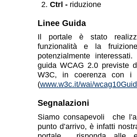
Ctrl -
riduzione
Linee Guida
Il portale è stato realiz
funzionalità e la fruizion
potenzialmente interessati.
guida WCAG 2.0 previste da
W3C, in coerenza con i r
(
www.w3c.it/wai/wcag10Guide
Segnalazioni
Siamo consapevoli che l'ac
punto d'arrivo, è infatti nos
portale risponda alle ev