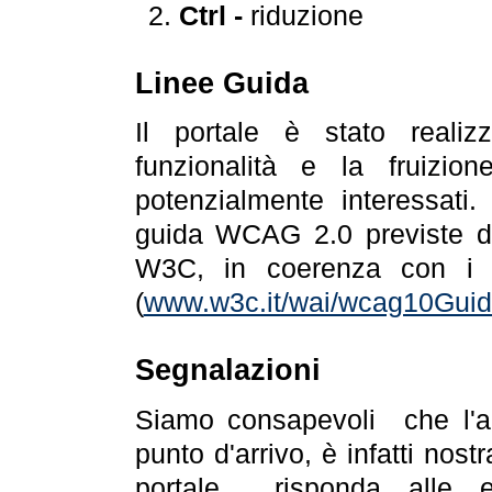
Ctrl -
riduzione
Linee Guida
Il portale è stato realiz
funzionalità e la fruizion
potenzialmente interessati.
guida WCAG 2.0 previste da
W3C, in coerenza con i r
(
www.w3c.it/wai/wcag10Guide
Segnalazioni
Siamo consapevoli che l'ac
punto d'arrivo, è infatti nos
portale risponda alle ev