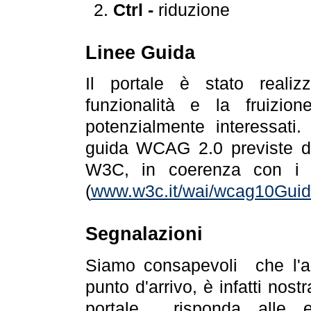
Ctrl -
riduzione
Linee Guida
Il portale è stato realiz
funzionalità e la fruizion
potenzialmente interessati.
guida WCAG 2.0 previste da
W3C, in coerenza con i r
(
www.w3c.it/wai/wcag10Guide
Segnalazioni
Siamo consapevoli che l'ac
punto d'arrivo, è infatti nos
portale risponda alle ev