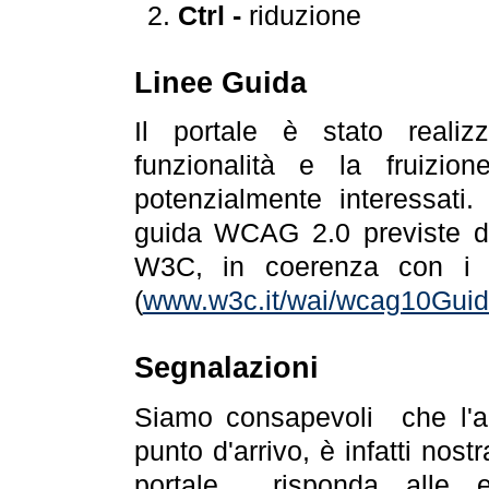
Ctrl -
riduzione
Linee Guida
Il portale è stato realiz
funzionalità e la fruizion
potenzialmente interessati.
guida WCAG 2.0 previste da
W3C, in coerenza con i r
(
www.w3c.it/wai/wcag10Guide
Segnalazioni
Siamo consapevoli che l'ac
punto d'arrivo, è infatti nos
portale risponda alle ev