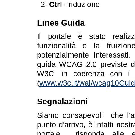
Ctrl -
riduzione
Linee Guida
Il portale è stato realiz
funzionalità e la fruizion
potenzialmente interessati.
guida WCAG 2.0 previste da
W3C, in coerenza con i r
(
www.w3c.it/wai/wcag10Guide
Segnalazioni
Siamo consapevoli che l'ac
punto d'arrivo, è infatti nos
portale risponda alle ev