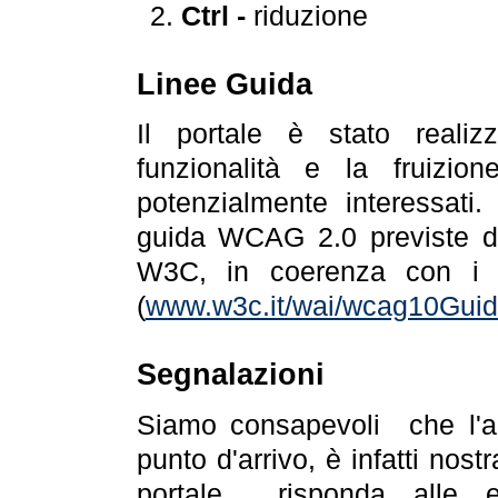
Ctrl -
riduzione
Linee Guida
Il portale è stato realiz
funzionalità e la fruizion
potenzialmente interessati.
guida WCAG 2.0 previste da
W3C, in coerenza con i r
(
www.w3c.it/wai/wcag10Guide
Segnalazioni
Siamo consapevoli che l'ac
punto d'arrivo, è infatti nos
portale risponda alle ev