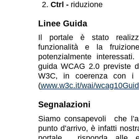
Ctrl -
riduzione
Linee Guida
Il portale è stato realiz
funzionalità e la fruizion
potenzialmente interessati.
guida WCAG 2.0 previste da
W3C, in coerenza con i r
(
www.w3c.it/wai/wcag10Guide
Segnalazioni
Siamo consapevoli che l'ac
punto d'arrivo, è infatti nos
portale risponda alle ev