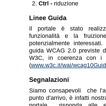
Ctrl -
riduzione
Linee Guida
Il portale è stato realiz
funzionalità e la fruizion
potenzialmente interessati.
guida WCAG 2.0 previste da
W3C, in coerenza con i r
(
www.w3c.it/wai/wcag10Guide
Segnalazioni
Siamo consapevoli che l'ac
punto d'arrivo, è infatti nos
portale risponda alle ev