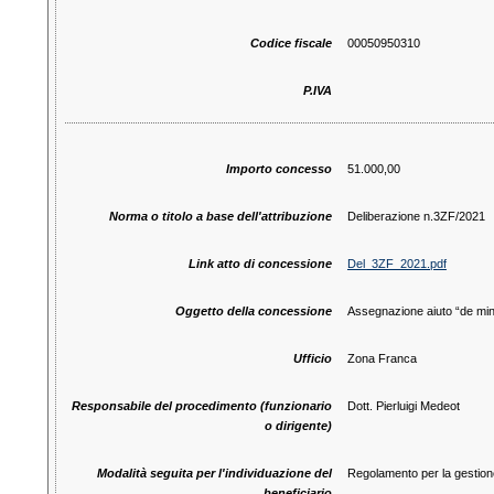
Codice fiscale
00050950310
P.IVA
Importo concesso
51.000,00
Norma o titolo a base dell'attribuzione
Deliberazione n.3ZF/2021
Link atto di concessione
Del_3ZF_2021.pdf
Oggetto della concessione
Assegnazione aiuto “de min
Ufficio
Zona Franca
Responsabile del procedimento (funzionario
Dott. Pierluigi Medeot
o dirigente)
Modalità seguita per l'individuazione del
Regolamento per la gestion
beneficiario