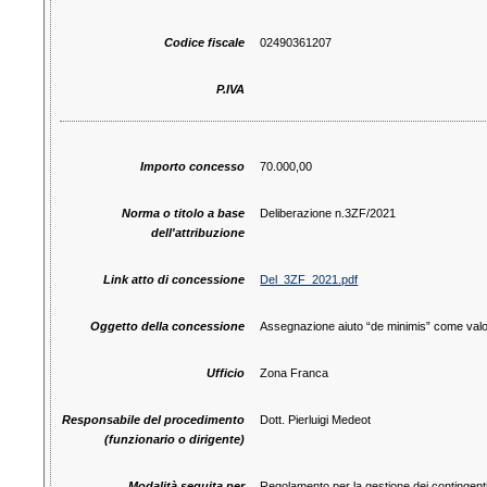
Codice fiscale
02490361207
P.IVA
Importo concesso
70.000,00
Norma o titolo a base
Deliberazione n.3ZF/2021
dell'attribuzione
Link atto di concessione
Del_3ZF_2021.pdf
Oggetto della concessione
Assegnazione aiuto “de minimis” come valo
Ufficio
Zona Franca
Responsabile del procedimento
Dott. Pierluigi Medeot
(funzionario o dirigente)
Modalità seguita per
Regolamento per la gestione dei contingent