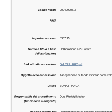
Codice fiscale
00040920316
P.IVA
Importo concesso
8367,95
Norma o titolo a base
Deliberazione n.2ZF/2022
dell'attribuzione
Link atto di concessione
Del_2ZF_2022.pdf
Oggetto della concessione
Assegnazione aiuto “de minimis” come valo
Ufficio
ZONA FRANCA
Responsabile del procedimento
Dott. Pierluigi Medeot
(funzionario o dirigente)
Modalità seguita per
Regolamento per la gestione dei contingent