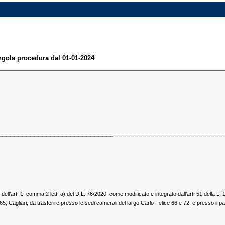
ingola procedura dal 01-01-2024
 dell’art. 1, comma 2 lett. a) del D.L. 76/2020, come modificato e integrato dall’art. 51 della L.
 65, Cagliari, da trasferire presso le sedi camerali del largo Carlo Felice 66 e 72, e presso il p