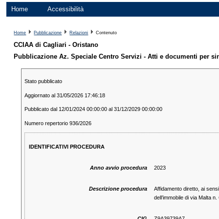
Home
Accessibilità
Home
Pubblicazione
Relazioni
Contenuto
CCIAA di Cagliari - Oristano
Pubblicazione Az. Speciale Centro Servizi - Atti e documenti per s
Stato pubblicato
Aggiornato al 31/05/2026 17:46:18
Pubblicato dal 12/01/2024 00:00:00 al 31/12/2029 00:00:00
Numero repertorio 936/2026
IDENTIFICATIVI PROCEDURA
Anno avvio procedura
2023
Descrizione procedura
Affidamento diretto, ai sensi
dell’immobile di via Malta n.
CIG
Z9A39739A7