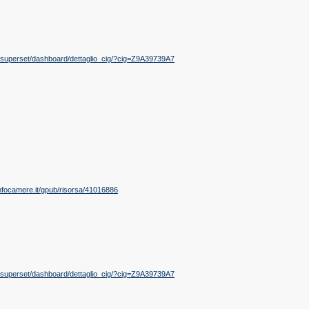
.it/superset/dashboard/dettaglio_cig/?cig=Z9A39739A7
nfocamere.it/gpub/risorsa/41016886
.it/superset/dashboard/dettaglio_cig/?cig=Z9A39739A7