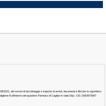
 108/2021, dei servizi di facchinaggio e traporto di arredi, documenti e libri per lo sgombero
adiglione B all’interno del quartiere Fieristico di Cagliari in viale Diaz. CIG Z9A39739A7