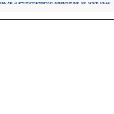
t/VERSIONE-I/e_government/amministrazioni_pubbliche/personale_delle_pa/conto_annuale/