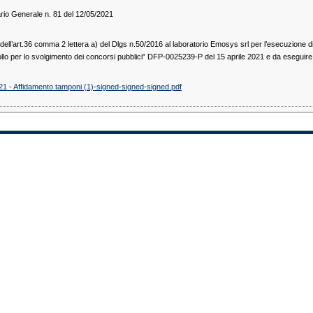
rio Generale n. 81 del 12/05/2021
 dell’art.36 comma 2 lettera a) del Dlgs n.50/2016 al laboratorio Emosys srl per l’esecuzione 
collo per lo svolgimento dei concorsi pubblici” DFP-0025239-P del 15 aprile 2021 e da esegu
21 - Affidamento tamponi (1)-signed-signed-signed.pdf