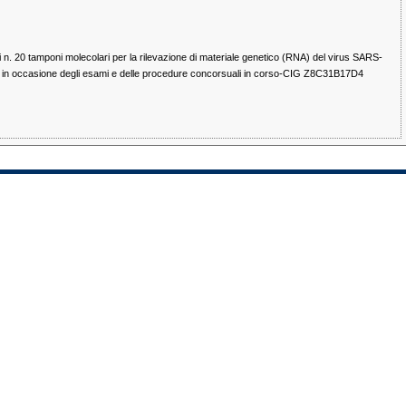
di n. 20 tamponi molecolari per la rilevazione di materiale genetico (RNA) del virus SARS-
ire in occasione degli esami e delle procedure concorsuali in corso-CIG Z8C31B17D4