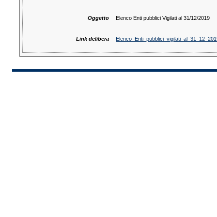
Oggetto
Elenco Enti pubblici Vigilati al 31/12/2019
Link delibera
Elenco_Enti_pubblici_vigilati_al_31_12_201