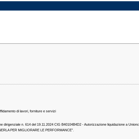
ffidamento di lavori, forniture e servizi
e dirigenziale n. 614 del 19.11.2024 CIG B40104B4D2 - Autorizzazione liquidazione a Union
NERLA PER MIGLIORARE LE PERFORMANCE”.