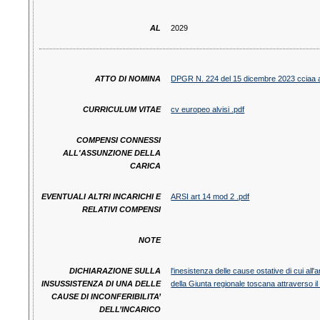
AL
2029
ATTO DI NOMINA
DPGR N. 224 del 15 dicembre 2023 cciaa ar
CURRICULUM VITAE
cv europeo alvisi .pdf
COMPENSI CONNESSI
ALL'ASSUNZIONE DELLA
CARICA
EVENTUALI ALTRI INCARICHI E
ARSI art 14 mod 2 .pdf
RELATIVI COMPENSI
NOTE
DICHIARAZIONE SULLA
l'inesistenza delle cause ostative di cui al
INSUSSISTENZA DI UNA DELLE
della Giunta regionale toscana attraverso i
CAUSE DI INCONFERIBILITA’
DELL’INCARICO