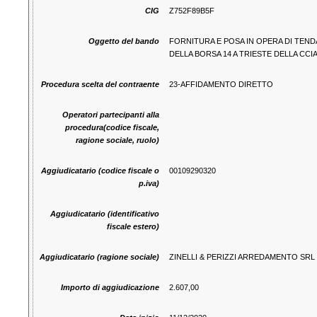
CIG
Z752F89B5F
Oggetto del bando
FORNITURA E POSA IN OPERA DI TENDAG
DELLA BORSA 14 A TRIESTE DELLA CCIA
Procedura scelta del contraente
23-AFFIDAMENTO DIRETTO
Operatori partecipanti alla
procedura(codice fiscale,
ragione sociale, ruolo)
Aggiudicatario (codice fiscale o
00109290320
p.iva)
Aggiudicatario (identificativo
fiscale estero)
Aggiudicatario (ragione sociale)
ZINELLI & PERIZZI ARREDAMENTO SRL
Importo di aggiudicazione
2.607,00