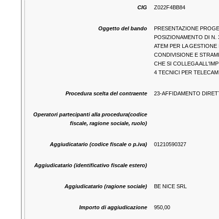
CIG
Z022F4BB84
Oggetto del bando
PRESENTAZIONE PROGET
POSIZIONAMENTO DI N. 
ATEM PER LA GESTIONE 
CONDIVISIONE E STRAMI
CHE SI COLLEGA ALL'IM
4 TECNICI PER TELECAM
Procedura scelta del contraente
23-AFFIDAMENTO DIRE
Operatori partecipanti alla procedura(codice
fiscale, ragione sociale, ruolo)
Aggiudicatario (codice fiscale o p.iva)
01210590327
Aggiudicatario (identificativo fiscale estero)
Aggiudicatario (ragione sociale)
BE NICE SRL
Importo di aggiudicazione
950,00