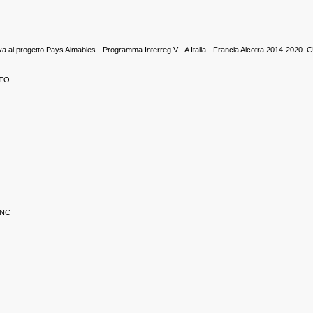
lativa al progetto Pays Aimables - Programma Interreg V - A Italia - Francia Alcotra 2014-
TTO
SNC