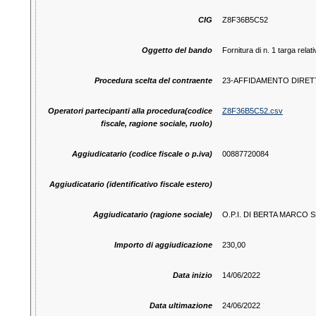
CIG
Z8F36B5C52
Oggetto del bando
Fornitura di n. 1 targa re
Procedura scelta del contraente
23-AFFIDAMENTO DIRE
Operatori partecipanti alla procedura(codice
Z8F36B5C52.csv
fiscale, ragione sociale, ruolo)
Aggiudicatario (codice fiscale o p.iva)
00887720084
Aggiudicatario (identificativo fiscale estero)
Aggiudicatario (ragione sociale)
O.P.I. DI BERTA MARCO 
Importo di aggiudicazione
230,00
Data inizio
14/06/2022
Data ultimazione
24/06/2022