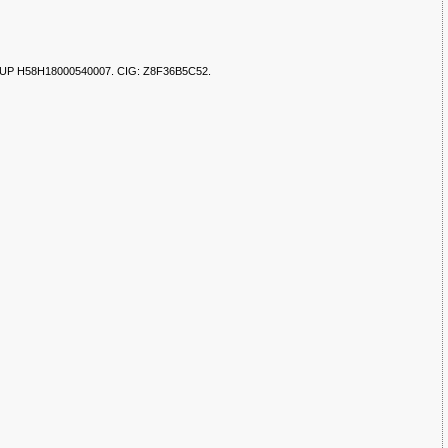
2020. CUP H58H18000540007. CIG: Z8F36B5C52.